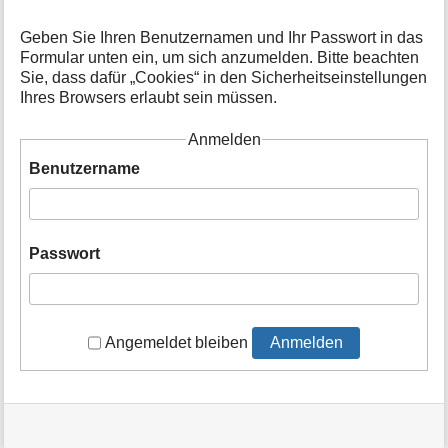
t
i
Geben Sie Ihren Benutzernamen und Ihr Passwort in das
o
Formular unten ein, um sich anzumelden. Bitte beachten
n
Sie, dass dafür „Cookies“ in den Sicherheitseinstellungen
e
Ihres Browsers erlaubt sein müssen.
n
z
Anmelden
u
r
Benutzername
S
e
i
t
Passwort
e
Angemeldet bleiben
Anmelden