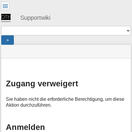
Benutzer-
Werkzeuge
Supportwiki
Werkzeuge
>
Navigationsmenüs
Seitenstatus
Standortanzeiger
Sie
und
befinden
Suche
»
Seiten-
sich
stdplaner
:
Werkzeuge
hier:
denied
M
e
Zugang verweigert
t
a
i
Sie haben nicht die erforderliche Berechtigung, um diese
n
Aktion durchzuführen.
f
o
r
m
Anmelden
a