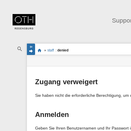
Suppor
Navigationsmenüs
Wikiübergreifende
Seitenstatus
Standortanzeiger
Sie
Schnellsuche
und
»
staff
:
denied
befinden
Seiten-
Suche
sich
Werkzeuge
hier:
Zugang verweigert
Sie haben nicht die erforderliche Berechtigung, um 
Anmelden
Geben Sie Ihren Benutzernamen und Ihr Passwort in 