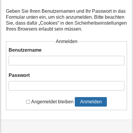
t
i
Geben Sie Ihren Benutzernamen und Ihr Passwort in das
o
Formular unten ein, um sich anzumelden. Bitte beachten
n
Sie, dass dafür „Cookies“ in den Sicherheitseinstellungen
e
Ihres Browsers erlaubt sein müssen.
n
z
Anmelden
u
r
Benutzername
S
e
i
t
Passwort
e
Angemeldet bleiben
Anmelden