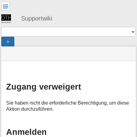
Benutzer-
Werkzeuge
Supportwiki
Werkzeuge
>
Navigationsmenüs
Seitenstatus
Standortanzeiger
Sie
und
befinden
Suche
»
Seiten-
sich
public
Werkzeuge
hier:
»
M
netz
e
»
Zugang verweigert
t
homepage
:
a
denied
i
Sie haben nicht die erforderliche Berechtigung, um diese
n
Aktion durchzuführen.
f
o
r
m
Anmelden
a