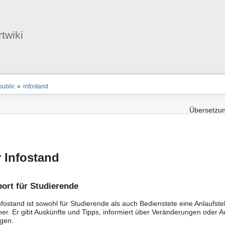
Benutzer-
Werkzeuge
twiki
nstatus
ortanzeiger
public
»
infostand
en
-
zeuge
Übersetzun
 Infostand
ort für Studierende
nfostand ist sowohl für Studierende als auch Bedienstete eine Anlaufst
er. Er gibt Auskünfte und Tipps, informiert über Veränderungen oder
gen.