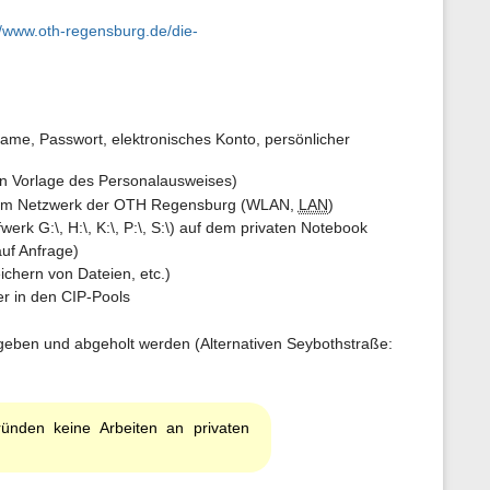
n
e
//www.oth-regensburg.de/die-
n
z
u
r
S
e
ame, Passwort, elektronisches Konto, persönlicher
i
t
n Vorlage des Personalausweises)
e
ks am Netzwerk der OTH Regensburg (WLAN,
LAN
)
rk G:\, H:\, K:\, P:\, S:\) auf dem privaten Notebook
uf Anfrage)
chern von Dateien, etc.)
r in den CIP-Pools
eben und abgeholt werden (Alternativen Seybothstraße:
ründen keine Arbeiten an privaten