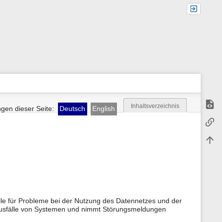
Quell
Inhaltsverzeichnis
gen dieser Seite:
Deutsch
English
M
Links
e
t
Nach
a
i
n
f
o
r
m
a
elle für Probleme bei der Nutzung des Datennetzes und der
t
 Ausfälle von Systemen und nimmt Störungsmeldungen
i
o