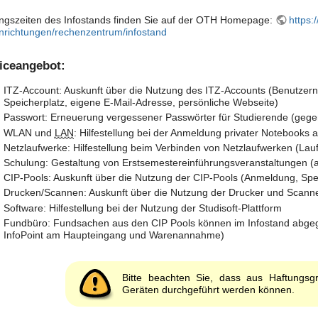
ngszeiten des Infostands finden Sie auf der OTH Homepage:
https:
inrichtungen/rechenzentrum/infostand
iceangebot:
ITZ-Account: Auskunft über die Nutzung des ITZ-Accounts (Benutzern
Speicherplatz, eigene E-Mail-Adresse, persönliche Webseite)
Passwort: Erneuerung vergessener Passwörter für Studierende (gege
WLAN und
LAN
: Hilfestellung bei der Anmeldung privater Noteboo
Netzlaufwerke: Hilfestellung beim Verbinden von Netzlaufwerken (Laufwe
Schulung: Gestaltung von Erstsemestereinführungsveranstaltungen (a
CIP-Pools: Auskunft über die Nutzung der CIP-Pools (Anmeldung, Spei
Drucken/Scannen: Auskunft über die Nutzung der Drucker und Scanne
Software: Hilfestellung bei der Nutzung der Studisoft-Plattform
Fundbüro: Fundsachen aus den CIP Pools können im Infostand abgeg
InfoPoint am Haupteingang und Warenannahme)
Bitte beachten Sie, dass aus Haftungsg
Geräten durchgeführt werden können.