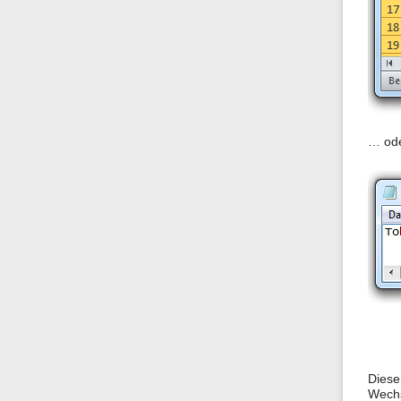
… ode
Diese
Wechs