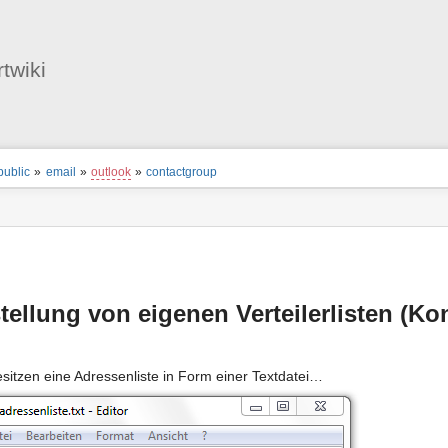
Benutzer-
Werkzeuge
twiki
nstatus
ortanzeiger
public
»
email
»
outlook
»
contactgroup
en
-
zeuge
tellung von eigenen Verteilerlisten (K
esitzen eine Adressenliste in Form einer Textdatei…