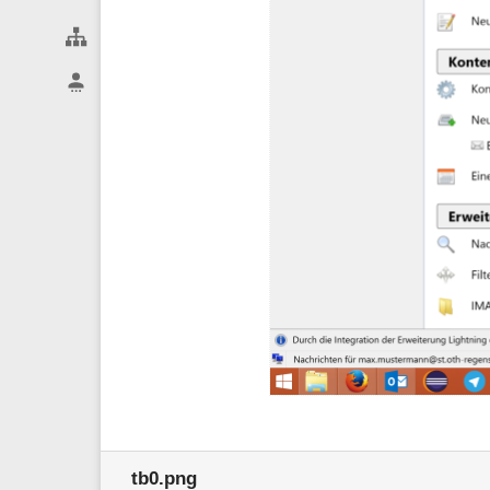
Webseiten-Werkzeuge
Benutzer-Werkzeuge
tb0.png