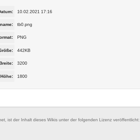
Datum:
10.02.2021 17:16
iname:
tb0.png
ormat:
PNG
Größe:
442KB
Breite:
3200
Höhe:
1800
et, ist der Inhalt dieses Wikis unter der folgenden Lizenz veröffentlicht