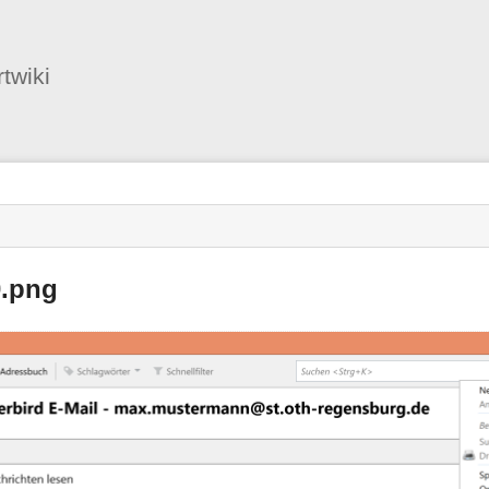
Benutzer-
Werkzeuge
twiki
0.png