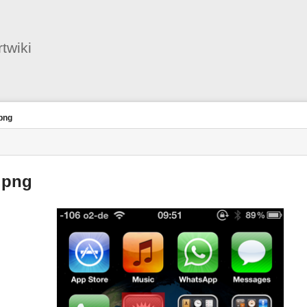
Benutzer-
Werkzeuge
twiki
.png
.png