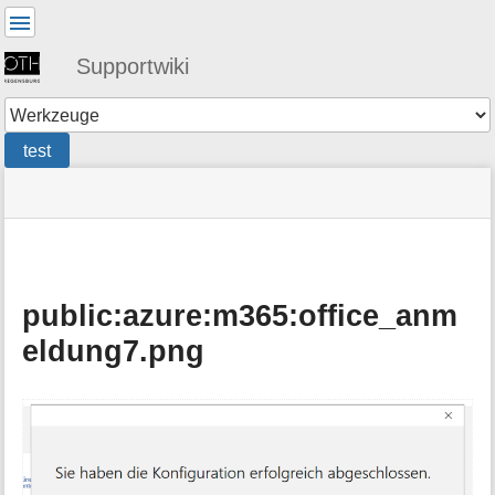
Benutzer-
Werkzeuge
Supportwiki
Werkzeuge
test
Navigationsmenüs
Seitenstatus
Standortanzeiger
Sie
und
befinden
Suche
»
Seiten-
sich
en
Werkzeuge
hier:
»
public
»
public:azure:m365:office_anm
azure
eldung7.png
»
m365
:
office_anmeldung7.png