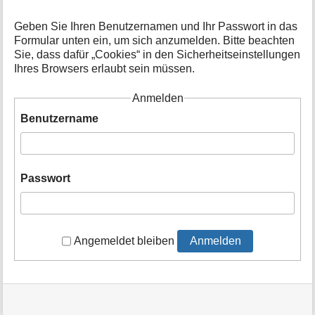
t
i
Geben Sie Ihren Benutzernamen und Ihr Passwort in das
o
Formular unten ein, um sich anzumelden. Bitte beachten
n
Sie, dass dafür „Cookies“ in den Sicherheitseinstellungen
e
Ihres Browsers erlaubt sein müssen.
n
z
Anmelden
u
r
Benutzername
S
e
i
t
Passwort
e
Angemeldet bleiben
Anmelden