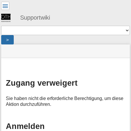
Benutzer-
Werkzeuge
Supportwiki
Werkzeuge
>
Navigationsmenüs
Seitenstatus
Standortanzeiger
Sie
und
befinden
Suche
»
Seiten-
sich
wgm
Werkzeuge
hier:
»
M
faq
e
»
Zugang verweigert
t
esu
:
a
denied
i
Sie haben nicht die erforderliche Berechtigung, um diese
n
Aktion durchzuführen.
f
o
r
m
Anmelden
a