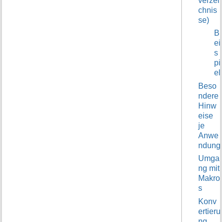
verzei
chnis
se)
B
ei
s
pi
el
Beso
ndere
Hinw
eise
je
Anwe
ndung
Umga
ng mit
Makro
s
Konv
ertieru
ng