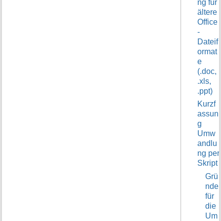
ng für
t
ältere
i
Office
o
-
n
Dateif
e
ormat
n
e
z
(.doc,
u
.xls,
r
.ppt)
S
e
Kurzf
i
assun
t
g
e
Umw
andlu
ng per
Skript
Grü
nde
für
die
Um