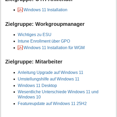
t
i
Windows 11 Installation
o
n
Zielgruppe: Workgroupmanager
e
n
z
Wichtiges zu ESU
u
Intune Enrollment über GPO
r
Windows 11 Installation für WGM
S
e
i
Zielgruppe: Mitarbeiter
t
e
Anleitung Upgrade auf Windows 11
Umstellungshilfe auf Windows 11
Windows 11 Desktop
Wesentliche Unterschiede Windows 11 und
Windows 10
Featureupdate auf Windows 11 25H2