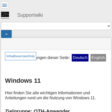
Benutzer-
Werkzeuge
Supportwiki
Werkzeuge
>
Navigationsmenüs
Seitenstatus
Standortanzeiger
Sie
und
befinden
Suche
»
Seiten-
sich
public
Werkzeuge
Inhaltsverzeichnis
Übersetzungen dieser Seite:
Deutsch
English
hier:
»
M
windows_11
e
t
a
Windows 11
i
n
f
Hier finden Sie alle wichtigen Informationen und
o
Anleitungen rund um die Nutzung von Windows 11.
r
m
Zielgruppe: OTH-Anwender
a