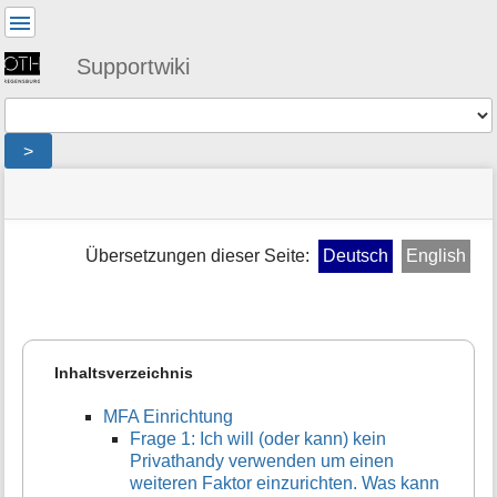
Benutzer-
Werkzeuge
Supportwiki
Werkzeuge
>
Navigationsmenüs
Seitenstatus
Standortanzeiger
Sie
und
befinden
Suche
»
Seiten-
sich
public
Werkzeuge
Übersetzungen dieser Seite:
Deutsch
English
hier:
»
M
mfa
e
»
t
faq
a
i
Inhaltsverzeichnis
n
f
MFA Einrichtung
o
Frage 1: Ich will (oder kann) kein
r
Privathandy verwenden um einen
m
weiteren Faktor einzurichten. Was kann
a