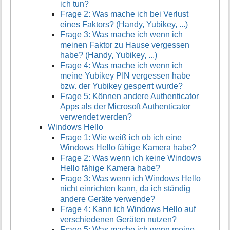
ich tun?
t
Frage 2: Was mache ich bei Verlust
i
eines Faktors? (Handy, Yubikey, ...)
o
Frage 3: Was mache ich wenn ich
n
meinen Faktor zu Hause vergessen
e
habe? (Handy, Yubikey, ...)
n
Frage 4: Was mache ich wenn ich
z
meine Yubikey PIN vergessen habe
u
r
bzw. der Yubikey gesperrt wurde?
S
Frage 5: Können andere Authenticator
e
Apps als der Microsoft Authenticator
i
verwendet werden?
t
Windows Hello
e
Frage 1: Wie weiß ich ob ich eine
Windows Hello fähige Kamera habe?
Frage 2: Was wenn ich keine Windows
Hello fähige Kamera habe?
Frage 3: Was wenn ich Windows Hello
nicht einrichten kann, da ich ständig
andere Geräte verwende?
Frage 4: Kann ich Windows Hello auf
verschiedenen Geräten nutzen?
Frage 5: Was mache ich wenn meine