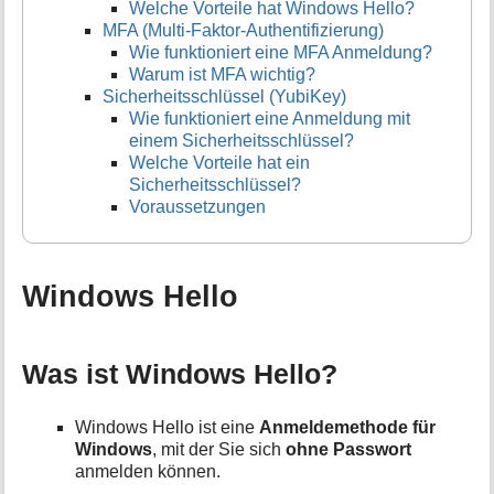
Welche Vorteile hat Windows Hello?
t
MFA (Multi-Faktor-Authentifizierung)
i
Wie funktioniert eine MFA Anmeldung?
o
Warum ist MFA wichtig?
n
Sicherheitsschlüssel (YubiKey)
e
Wie funktioniert eine Anmeldung mit
n
einem Sicherheitsschlüssel?
z
Welche Vorteile hat ein
u
r
Sicherheitsschlüssel?
S
Voraussetzungen
e
i
t
e
Windows Hello
Was ist Windows Hello?
Windows Hello ist eine
Anmeldemethode für
Windows
, mit der Sie sich
ohne Passwort
anmelden können.