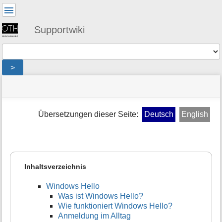
Benutzer-
Werkzeuge
Supportwiki
Werkzeuge
>
Navigationsmenüs
Seitenstatus
Standortanzeiger
Sie
und
befinden
Suche
»
Seiten-
sich
public
Werkzeuge
Übersetzungen dieser Seite:
Deutsch
English
hier:
»
M
mfa
e
»
t
basics
a
i
Inhaltsverzeichnis
n
f
Windows Hello
o
Was ist Windows Hello?
r
Wie funktioniert Windows Hello?
m
Anmeldung im Alltag
a