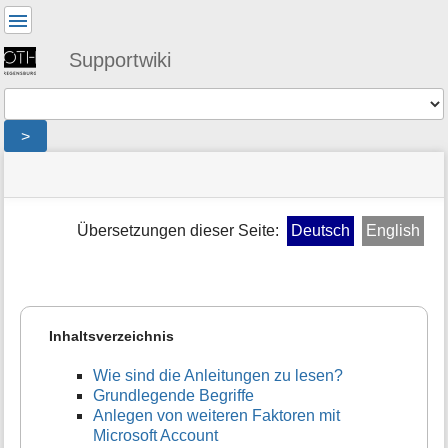
Benutzer-
Werkzeuge
Supportwiki
Werkzeuge
>
Navigationsmenüs
Seitenstatus
Standortanzeiger
Sie
und
befinden
Suche
»
Seiten-
sich
public
Werkzeuge
Übersetzungen dieser Seite:
Deutsch
English
hier:
»
M
mfa
e
»
t
anleitung_fuer_die_anleitung
a
i
Inhaltsverzeichnis
n
f
Wie sind die Anleitungen zu lesen?
o
Grundlegende Begriffe
r
Anlegen von weiteren Faktoren mit
m
Microsoft Account
a