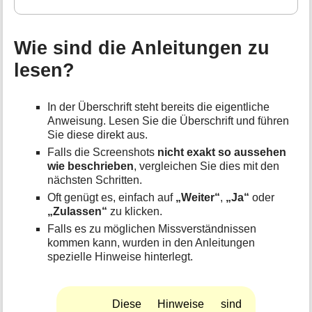
t
i
o
Wie sind die Anleitungen zu
n
e
lesen?
n
z
u
In der Überschrift steht bereits die eigentliche
r
Anweisung. Lesen Sie die Überschrift und führen
S
Sie diese direkt aus.
e
Falls die Screenshots
nicht exakt so aussehen
i
wie beschrieben
, vergleichen Sie dies mit den
t
nächsten Schritten.
e
Oft genügt es, einfach auf
„Weiter“
,
„Ja“
oder
„Zulassen“
zu klicken.
Falls es zu möglichen Missverständnissen
kommen kann, wurden in den Anleitungen
spezielle Hinweise hinterlegt.
Diese Hinweise sind