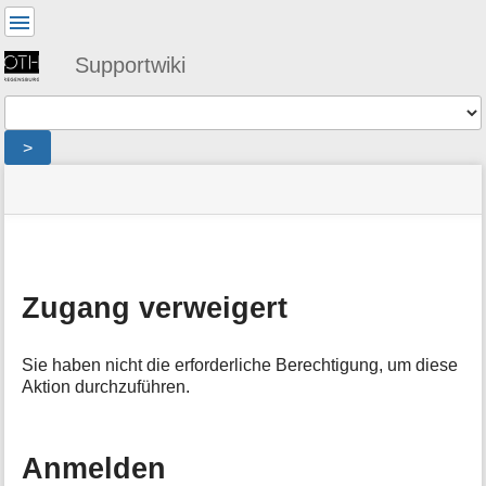
Benutzer-
Werkzeuge
Supportwiki
Werkzeuge
>
Navigationsmenüs
Seitenstatus
Standortanzeiger
Sie
und
befinden
Suche
»
Seiten-
sich
public
Werkzeuge
hier:
»
M
cip
:
e
denied
Zugang verweigert
t
a
i
Sie haben nicht die erforderliche Berechtigung, um diese
n
Aktion durchzuführen.
f
o
r
m
Anmelden
a