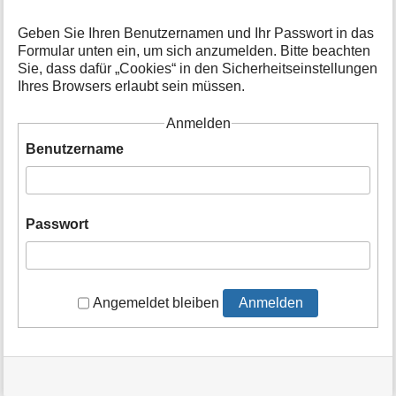
t
i
Geben Sie Ihren Benutzernamen und Ihr Passwort in das
o
Formular unten ein, um sich anzumelden. Bitte beachten
n
Sie, dass dafür „Cookies“ in den Sicherheitseinstellungen
e
Ihres Browsers erlaubt sein müssen.
n
z
Anmelden
u
r
Benutzername
S
e
i
t
Passwort
e
Angemeldet bleiben
Anmelden