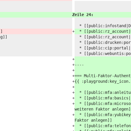
Zeile 24:
* [[public:
infostand|D
]]
+
* [[public:
rz_account
ng]]
* [[public:
rz_account|
* [[public:
drucken:
por
* [[public:
cip:
portal|
* [[public:
webuntis:
po
+
+
----
+
+
=== Multi-Faktor-Authen
+
{{ :
playground:
key_icon.
+
+
* [[public:
mfa:
anleitu
+
* [[public:
mfa:
basics|
+
* [[public:
mfa:
microso
weiteren Faktor anlegen]
+
* [[public:
mfa:
yubikey
Faktor anlegen]]
+
* [[public:
mfa:
telefon