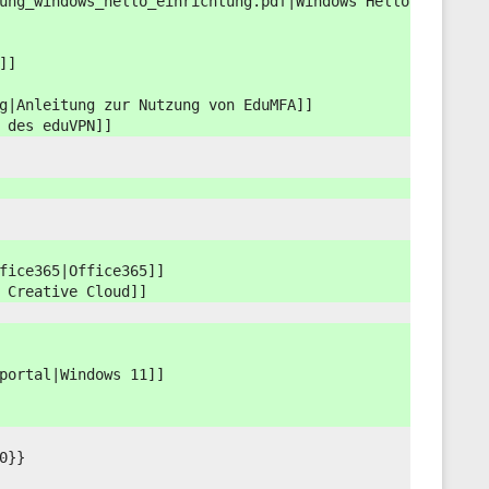
ung_windows_hello_einrichtung.pdf|Windows Hello
]]
g|Anleitung zur Nutzung von EduMFA]]
 des eduVPN]]
fice365|Office365]]
 Creative Cloud]]
portal|Windows 11]]
0}}