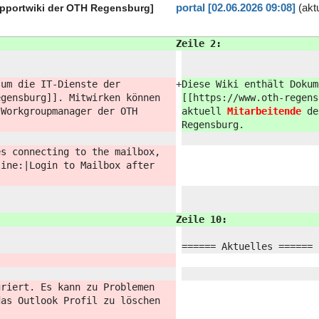
portal [02.06.2026 09:08]
(aktu
pportwiki der OTH Regensburg]
Zeile 2:
 um die IT-Dienste der
+
Diese Wiki enthält Dokum
egensburg]]. Mitwirken können
[[https://
www.oth-regens
 Workgroupmanager der OTH
aktuell
Mitarbeitende
de
Regensburg.
es connecting to the mailbox,
line:
|Login to Mailbox after
Zeile 10:
====== Aktuelles ======
griert. Es kann zu Problemen
das Outlook Profil zu löschen