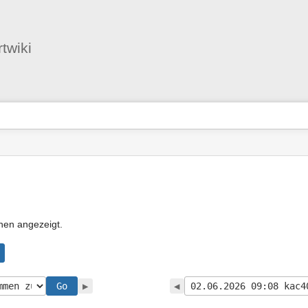
Benutzer-
Werkzeuge
twiki
nen angezeigt.
Go