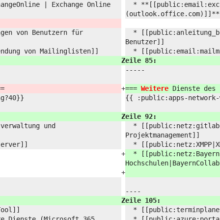
hangeOnline | Exchange Online
* **[[public:
email:
exc
(outlook.office.com)]]**
ngen von Benutzern für
* [[public:
anleitung_b
Benutzer]]
endung von Mailinglisten]]
* [[public:
email:
mailm
Zeile 85:
-----
==
+
===
Weitere
Dienste des
ng?
40}}
{{ :
public:
apps-network-
Zeile 92:
sverwaltung und
* [[public:
netz:
gitlab
Projektmanagement]]
server]]
* [[public:
netz:
XMPP|X
+
* [[public:
netz:
Bayern
Hochschulen|BayernCollab
+
----
Zeile 105:
Tool]]
* [[public:
terminplane
re Dienste (Microsoft 365,
* [[public:
azure:
porta