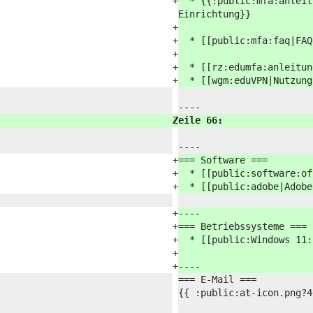
+
* {{:
public:
mfa:
anleit
Einrichtung}}
+
+
* [[public:
mfa:
faq|FAQ
+
+
* [[rz:
edumfa:
anleitun
+
* [[wgm:
eduVPN|Nutzung
----
Zeile 66:
----
+
=== Software ===
+
* [[public:
software:
of
+
* [[public:
adobe|Adobe
+
----
+
=== Betriebssysteme ===
+
* [[public:
Windows 11:
+
+
----
=== E-Mail ===
{{ :
public:
at-icon.png?
4