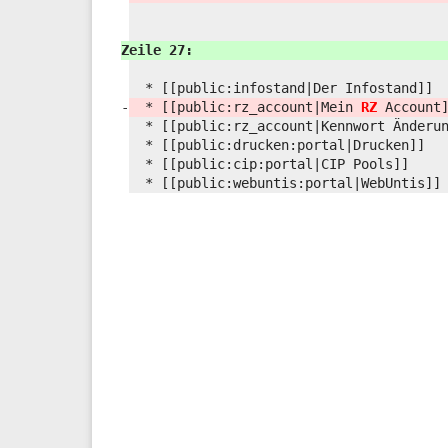
Zeile 27:
* [[public:
infostand|Der Infostand]]
-
* [[public:
rz_account|Mein
RZ
Account
* [[public:
rz_account|Kennwort Änderu
* [[public:
drucken:
portal|Drucken]]
* [[public:
cip:
portal|CIP Pools]]
* [[public:
webuntis:
portal|WebUntis]]