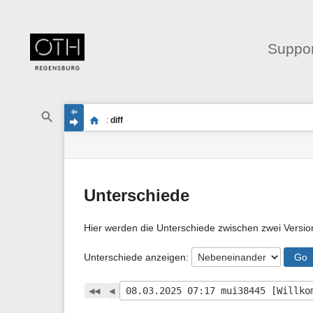
Suppor
Navigationsmenüs
Wikiübergreifende
Seitenstatus
Standortanzeiger
Sie
Schnellsuche
und
:
diff
befinden
Seiten-
Suche
sich
Werkzeuge
hier:
Unterschiede
Hier werden die Unterschiede zwischen zwei Versio
Unterschiede anzeigen:
Go