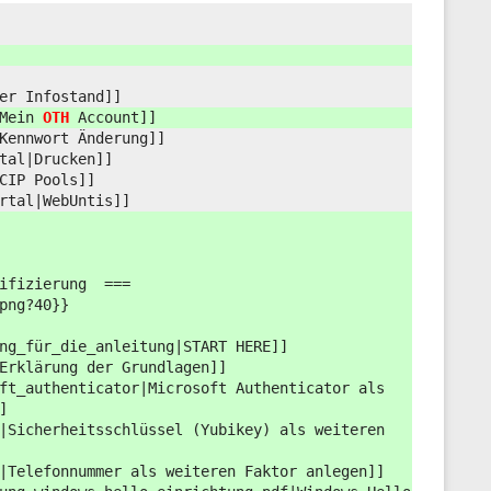
er Infostand]]
|Mein
OTH
Account]]
Kennwort Änderung]]
tal|Drucken]]
CIP Pools]]
rtal|WebUntis]]
tifizierung
===
png?
40}}
ng_für_die_anleitung|START HERE]]
Erklärung der Grundlagen]]
ft_authenticator|Microsoft Authenticator als
]
|Sicherheitsschlüssel (Yubikey) als weiteren
|Telefonnummer als weiteren Faktor anlegen]]