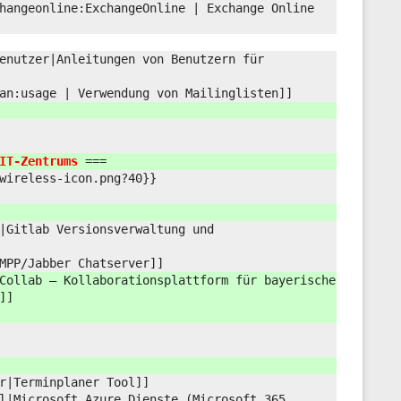
hangeonline:
ExchangeOnline | Exchange Online
enutzer|Anleitungen von Benutzern für
an:
usage | Verwendung von Mailinglisten]]
IT-Zentrums
===
wireless-icon.png?
40}}
|Gitlab Versionsverwaltung und
MPP/
Jabber Chatserver]]
Collab – Kollaborationsplattform für bayerische
]]
r|Terminplaner Tool]]
l|Microsoft Azure Dienste (Microsoft 365,