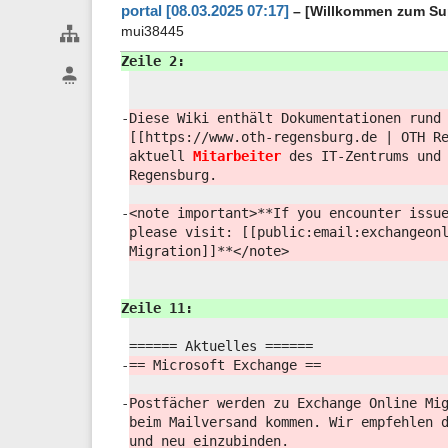
portal [08.03.2025 07:17]
– [Willkommen zum Su
mui38445
Webseiten-Werkzeuge
Zeile 2:
Benutzer-Werkzeuge
-
Diese Wiki enthält Dokumentationen rund
[[https://
www.oth-regensburg.de | OTH R
aktuell
Mitarbeiter
des IT-Zentrums und
Regensburg.
-
<note important>
**If you encounter issu
please visit: [[public:
email:
exchangeon
Migration]]**</
note>
Zeile 11:
====== Aktuelles ======
-
== Microsoft Exchange ==
-
Postfächer werden zu Exchange Online Mi
beim Mailversand kommen. Wir empfehlen 
und neu einzubinden.