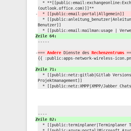
* **[[public:
email:
exchangeonline:
Exc
(outlook.office.com)]]**
-
* [[public:
email:
portal|Allgemein]]
* [[public:
anleitung_benutzer|Anleitu
Benutzer]]
* [[public:
email:
mailman:
usage | Verw
Zeile 64:
-----
-
===
Andere
Dienste des
Rechenzentrums
=
{{ :
public:
apps-network-wireless-icon.p
Zeile 71:
* [[public:
netz:
gitlab|Gitlab Version
Projektmanagement]]
* [[public:
netz:
XMPP|XMPP/
Jabber Chat
----
Zeile 82:
* [[public:
terminplaner|Terminplaner 
* [[public:
azure:
portal|Microsoft Azu