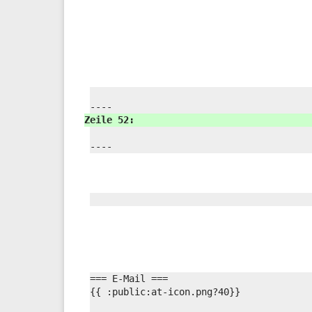
----
Zeile 52:
----
=== E-Mail ===
{{ :
public:
at-icon.png?
40}}