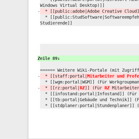
Windows Virtual Desktop)]]
-
* [[public:
adobe|Adobe Creative Cloud
* [[public:
StudSoftware|Softwareempfe
Studierende]]
Zeile 89:
====== Weitere Wiki-Portale (mit Zugrif
-
* [[staff:
portal|
Mitarbeiter und Prof
* [[wgm:
portal|WGM]] (Für Workgroupma
-
* [[rz:
portal|
RZ
]] (Für
RZ
Mitarbeite
* [[infostand:
portal|Infostand]] (Für
* [[tb:
portal|Gebäude und Technik]] (
* [[stdplaner:
portal|Stundenplaner]] 