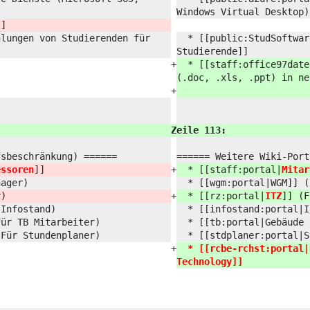
Windows Virtual Desktop)
]]
hlungen von Studierenden für
* [[public:
StudSoftwar
Studierende]]
+
* [[staff:
office97date
(.doc, .xls, .ppt) in ne
+
Zeile 113:
fsbeschränkung) ======
====== Weitere Wiki-Port
essoren
]]
+
* [[staff:
portal|
Mitar
nager)
* [[wgm:
portal|WGM]] (
r)
+
* [[rz:
portal|
ITZ
]] (
 Infostand)
* [[infostand:
portal|I
Für TB Mitarbeiter)
* [[tb:
portal|Gebäude 
(Für Stundenplaner)
* [[stdplaner:
portal|S
+
* [[rcbe-rchst:
portal|
Technology]]