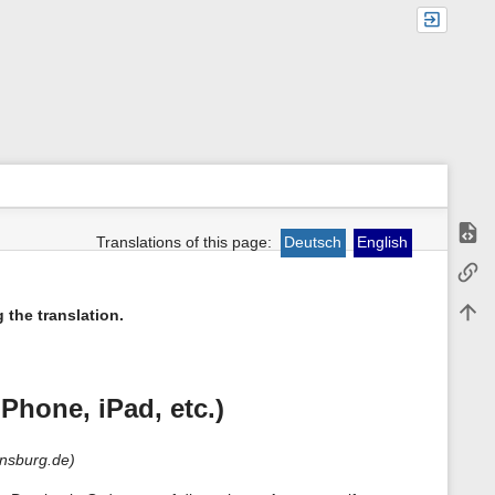
Show
Translations of this page:
Deutsch
English
m
Backl
e
t
Back 
a
 the translation.
d
a
t
a
f
Phone, iPad, etc.)
o
r
t
ensburg.de)
h
i