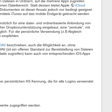
on Dateien in Ordnern, auf die mehrere Apps zugreifen
s
nen Dateibereich. Statt dessen bietet Apple
iCloud
p
Dokumenten ist dieser Ansatz jedoch nur bedingt geeignet.
a
mittels iTunes auf das mobile Endgerät gebracht werden.
g
e
nützlich für eine datei- und ordnerbasierte Anbindung von
er Dropboxunterstützung eingebaut, eine “zentrale”, mit
lich. Für die persönliche Verwendung (z.B Abgleich
u empfehlen.
bDAV
beschrieben, auch die Möglichkeit an, ohne
(ist ein offener Standard zur Bereitstellung von Dateien
platte zugreifen) kann auch von entsprechenden iOS Apps
r persönlichen HS Kennung, die für alle Logins verwendet
werke zugegriffen werden.