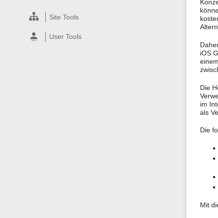
Konze
könne
Site Tools
koste
Alter
User Tools
Daher
iOS G
einem
zwisc
Die H
Verwe
im In
als V
Die f
Mit d