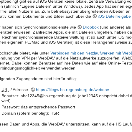
ptbedingt gibt es auf iOS Geräten keine lokale, zentrale Verwaltung v
n (ähnlich “Eigene Dateien” unter Windows). Jedes App hat seinen eige
nfrei allen Nutzern an. Zum betriebssystemübergreifenden Arbeiten an 
nativ können Dokumente und Bilder auch über die
iOS Dateifreigabe
 haben sich Synchronisationsdienste wie
Dropbox
(und andere) als 
eräten erwiesen. Zahlreiche Apps, die mit Dateien umgehen, haben dah
 Rechner synchronisierende Dateiverwaltung ist so auch unter iOS mög
hen eigenem PC/Mac und iOS Geräten) ist diese Herangehensweise z
ochschule bietet, wie unter
Verbinden mit den Netzlaufwerken mit We
ndung von VPN per WebDAV auf die Netzlaufwerke zuzugreifen. WebDAV 
ternet. Dabei können Benutzer auf ihre Daten wie auf eine Online-Fest
erbindungsmöglichkeit verwendet werden.
olgenden Zugangsdaten sind hierfür nötig:
URL
/ Adresse:
https://filegw.hs-regensburg.de/webdav
Benutzer: abc12345@hs-regensburg.de (abc12345 entspricht dabei de
wird)
Passwort: das entsprechende Passwort
Domain (sofern benötigt): HSR
iesen Daten und Apps, die WebDAV unterstützen, kann auf die HS Lauf