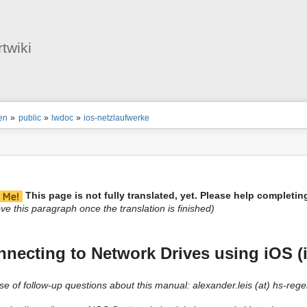
User
Tools
twiki
ion
en
»
public
»
lwdoc
»
ios-netzlaufwerke
s
tor
This page is not fully translated, yet. Please help completing
ve this paragraph once the translation is finished)
necting to Network Drives using iOS (i
ase of follow-up questions about this manual: alexander.leis (at) hs-reg